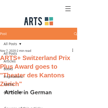
Post
All Posts
Nov 7, 2020
2 min read
All Posts
ARTS+ Switzerland Prix
Articles
Plus Award goes to
Books
"Theater des Kantons
Inspirations
Zürich"
Media
Article in German 
ARTS+ News