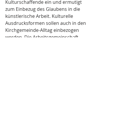
Kulturschaffende ein und ermutigt 
zum Einbezug des Glaubens in die 
künstlerische Arbeit. Kulturelle 
Ausdrucksformen sollen auch in den 
Kirchgemeinde-Alltag einbezogen 
werden. Die Arbeitsgemeinschaft 
fungiert als 
Kommunikationsplattform für 
christliche Künstlerinnen und 
Künstler sowie Organisationen, ihre 
Veranstaltungen und Produkte. 
Zusätzlich bringt sich ARTS+ mit 
Stellungnahmen zu kulturpolitischen 
Themen in die Gesellschaft ein.
Artists
Church
Arts+
Creativity
Faith
Switzerland
Prix Plus
Entertainment
Reformation
ARTS+ News